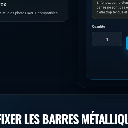
Enfoncez complètemen
AVOX
barres ne sont pas e
d'être trop tendue e
 des studios photo HAVOX compatibles.
Quantité
FIXER LES BARRES MÉTALLIQ