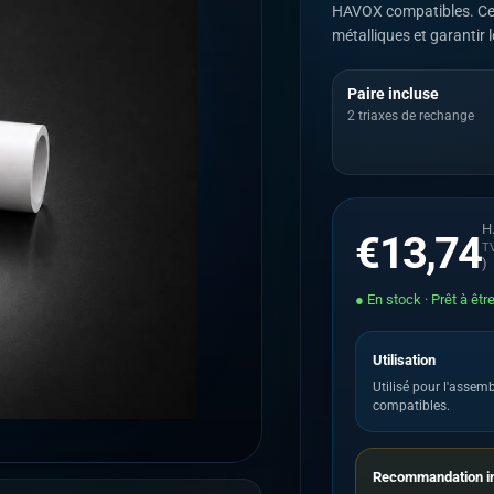
HAVOX compatibles. Ces 
métalliques et garantir 
Paire incluse
2 triaxes de rechange
H.
€13,74
TV
)
● En stock · Prêt à êtr
Utilisation
Utilisé pour l'asse
compatibles.
Recommandation im